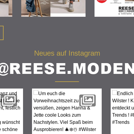
Neues auf Instagram
@REESE.MODE