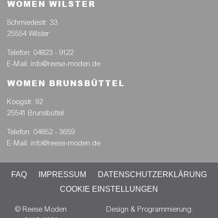
WOMEN WILSTER
Schmiedestr. 33
25554 Wilster
Telefon: 04823 - 9122
E-Mail: info@reese-moden.de
WOMEN BRUNSBÜTTEL
Koogstr. 92
25541 Brunsbüttel
Telefon: 04852 - 3659
E-Mail: info@reese-moden.de
FAQ
IMPRESSUM
DATENSCHUTZERKLÄRUNG
COOKIE EINSTELLUNGEN
© Reese Moden
Design & Programmierung: