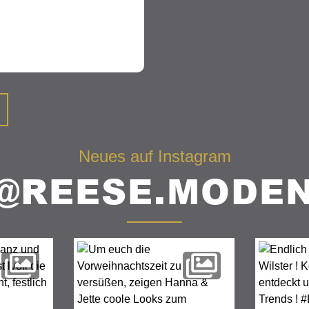
Neues auf Instagram
@REESE.MODE