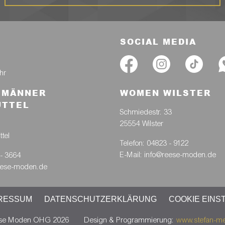
SOCIAL MEDIA
hr
MÄNNER
WOMEN WILSTER
R
ÜTTEL
Schmiedestr. 33
25554 Wilster
tel
Telefon: 04823 - 9122
E-Mail: info@reese-moden.de
 - 3664
reese-moden.de
RESSUM
DATENSCHUTZERKLÄRUNG
COOKIE EINS
se Moden OHG 2026
Design & Programmierung:
www.stefan-me