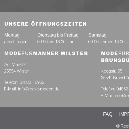
UNSERE ÖFFNUNGSZEITEN
Montag
Dienstag bis Freitag
Samstag
geschlossen
09.00 bis 18.00 Uhr
09.00 Uhr bis 16.00 U
MODE
MÄNNER WILSTER
MODE
FÜR
FÜ
BRUNSB
Am Markt 4
25554 Wilster
Koogstr. 55
25541 Brunsbüt
Telefon: 04823 - 6962
E-Mail: info@reese-moden.de
Telefon: 04852
E-Mail: info@
FAQ
IMP
© Ree