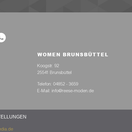
WOMEN BRUNSBÜTTEL
Koogstr. 92
25541 Brunsbüttel
Telefon: 04852 - 3659
E-Mail: info@reese-moden.de
TELLUNGEN
dia.de